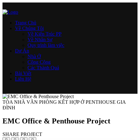
Trang Chủ
Về Chúng Tôi
Về Kiến Trúc PP
Về Nhân Sự
Quy trình làm việc
Dự Án
Nhà Ở
Công Cộng
Các Thành Quả
Bài Viết
Liên Hệ
TÒA NHÀ VĂN PHÒNG KẾT HỢP Ở PENTHOUSE GIA
ĐÌNH
EMC Office & Penthouse Project
SHARE PROJECT