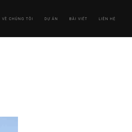
VỀ CHÚNG TÔI
DỰ ÁN
BÀI VIẾT
LIÊN HỆ