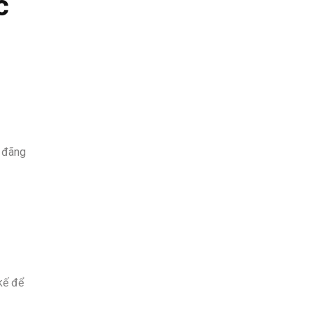
c
g đãng
kế để