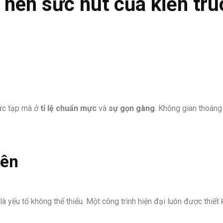
 nên sức hút của kiến trú
hức tạp mà ở
tỉ lệ chuẩn mực
và
sự gọn gàng
. Không gian thoán
iên
 yếu tố không thể thiếu. Một công trình hiện đại luôn được thiết 