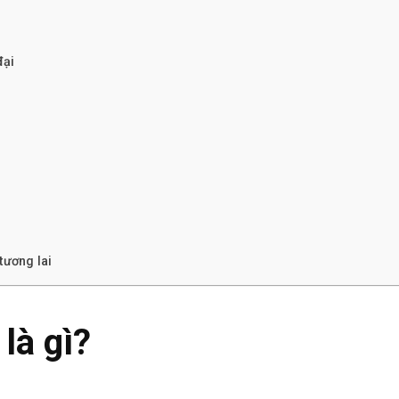
đại
tương lai
 là gì?