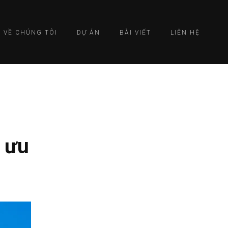
VỀ CHÚNG TÔI
DỰ ÁN
BÀI VIẾT
LIÊN HỆ
 ưu