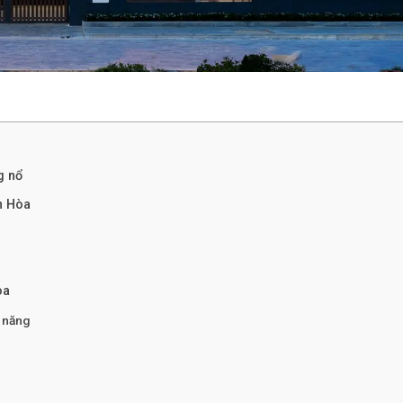
g nổ
h Hòa
òa
c năng