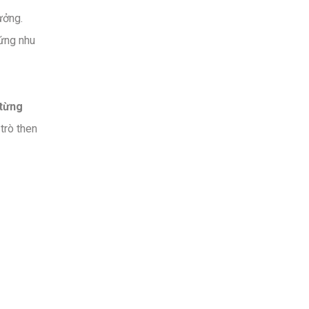
ưởng.
 ứng nhu
 từng
trò then