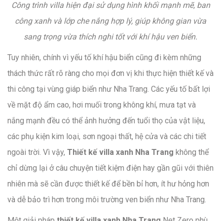
Công trình villa hiện đại sử dụng hình khối mạnh mẽ, ban
công xanh và lớp che nắng hợp lý, giúp không gian vừa
sang trọng vừa thích nghi tốt với khí hậu ven biển.
Tuy nhiên, chính vì yếu tố khí hậu biển cũng đi kèm những
thách thức rất rõ ràng cho mọi đơn vị khi thực hiện thiết kế và
thi công tại vùng giáp biển như Nha Trang. Các yếu tố bất lợi
về mặt độ ẩm cao, hơi muối trong không khí, mưa tạt và
nắng mạnh đều có thể ảnh hưởng đến tuổi thọ của vật liệu,
các phụ kiện kim loại, sơn ngoại thất, hệ cửa và các chi tiết
ngoài trời. Vì vậy,
Thiết kế villa xanh Nha Trang
không thể
chỉ dừng lại ở câu chuyện tiết kiệm điện hay gần gũi với thiên
nhiên mà sẽ cần được thiết kế để bền bỉ hơn, ít hư hỏng hơn
và dễ bảo trì hơn trong môi trường ven biển như Nha Trang.
Một giải pháp
thiết kế villa xanh Nha Trang
Net Zero phù