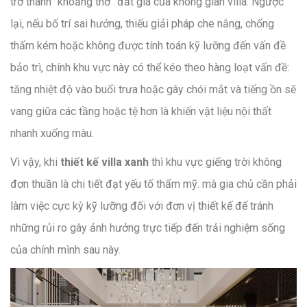
trở thành “khoảng thở” đắt giá của không gian villa. Ngược
lại, nếu bố trí sai hướng, thiếu giải pháp che nắng, chống
thấm kém hoặc không được tính toán kỹ lưỡng đến vấn đề
bảo trì, chính khu vực này có thể kéo theo hàng loạt vấn đề:
tăng nhiệt độ vào buổi trưa hoặc gây chói mắt và tiếng ồn sẽ
vang giữa các tầng hoặc tệ hơn là khiến vật liệu nội thất
nhanh xuống màu.
Vì vậy, khi
thiết kế villa xanh
thì khu vực giếng trời không
đơn thuần là chi tiết đạt yếu tố thẩm mỹ. mà gia chủ cần phải
làm việc cực kỳ kỹ lưỡng đối với đơn vị thiết kế để tránh
những rủi ro gây ảnh hưởng trực tiếp đến trải nghiệm sống
của chính mình sau này.