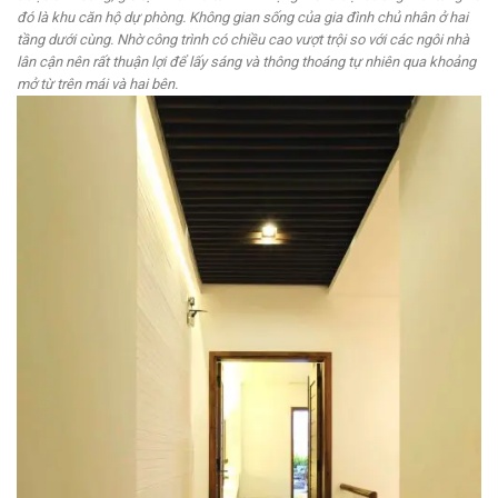
đó là khu căn hộ dự phòng. Không gian sống của gia đình chủ nhân ở hai
tầng dưới cùng. Nhờ công trình có chiều cao vượt trội so với các ngôi nhà
lân cận nên rất thuận lợi để lấy sáng và thông thoáng tự nhiên qua khoảng
mở từ trên mái và hai bên.