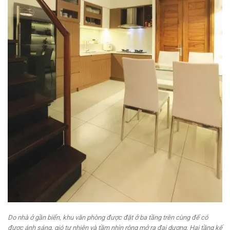
Do nhà ở gần biển, khu văn phòng được đặt ở ba tầng trên cùng để có
được ánh sáng, gió tự nhiên và tầm nhìn rộng mở ra đại dương. Hai tầng kế